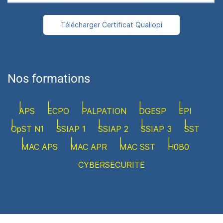
Télécharger Certificat Qualiopi
Nos formations
APS
ECPO
PALPATION
DGESP
EPI
OpST N1
SSIAP 1
SSIAP 2
SSIAP 3
SST
MAC APS
MAC APR
MAC SST
H0B0
CYBERSECURITE